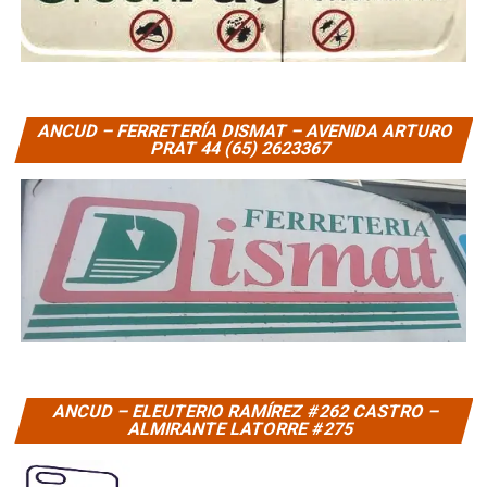
ANCUD – FERRETERÍA DISMAT – AVENIDA ARTURO
PRAT 44 (65) 2623367
ANCUD – ELEUTERIO RAMÍREZ #262 CASTRO –
ALMIRANTE LATORRE #275