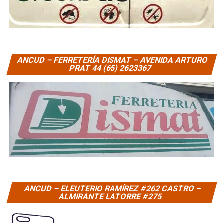
ANCUD – FERRETERÍA DISMAT – AVENIDA ARTURO
PRAT 44 (65) 2623367
ANCUD – ELEUTERIO RAMÍREZ #262 CASTRO –
ALMIRANTE LATORRE #275