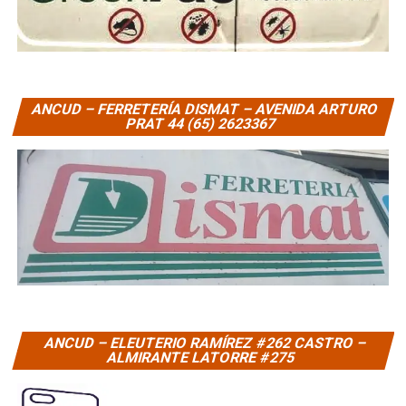
ANCUD – FERRETERÍA DISMAT – AVENIDA ARTURO
PRAT 44 (65) 2623367
ANCUD – ELEUTERIO RAMÍREZ #262 CASTRO –
ALMIRANTE LATORRE #275