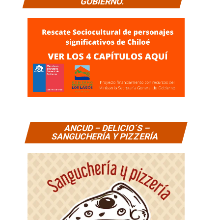
GOBIERNO.
ANCUD – DELICIO´S –
SANGUCHERÍA Y PIZZERÍA