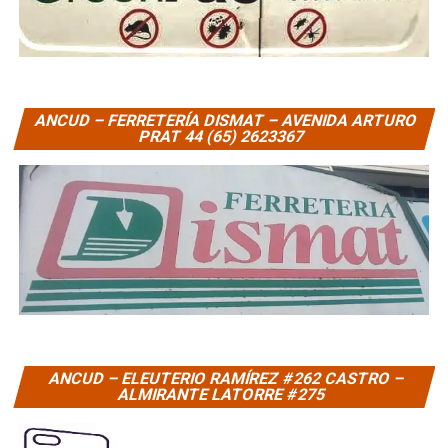
ANCUD – FERRETERÍA DISMAT – AVENIDA ARTURO
PRAT 44 (65) 2623367
ANCUD – ELEUTERIO RAMÍREZ #262 CASTRO –
ALMIRANTE LATORRE #275