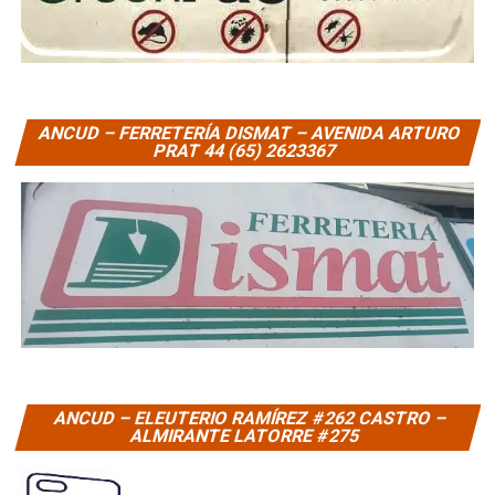
ANCUD – FERRETERÍA DISMAT – AVENIDA ARTURO
PRAT 44 (65) 2623367
ANCUD – ELEUTERIO RAMÍREZ #262 CASTRO –
ALMIRANTE LATORRE #275