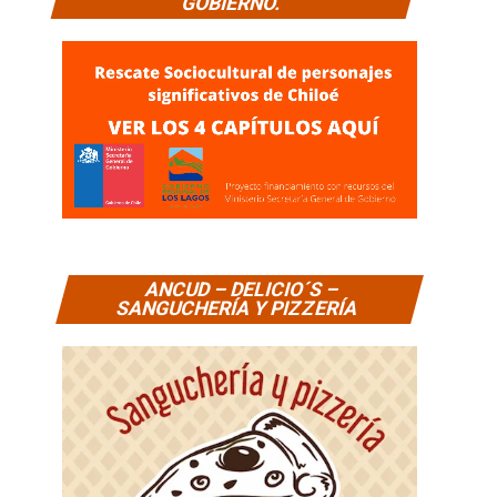
GOBIERNO.
ANCUD – DELICIO´S –
SANGUCHERÍA Y PIZZERÍA