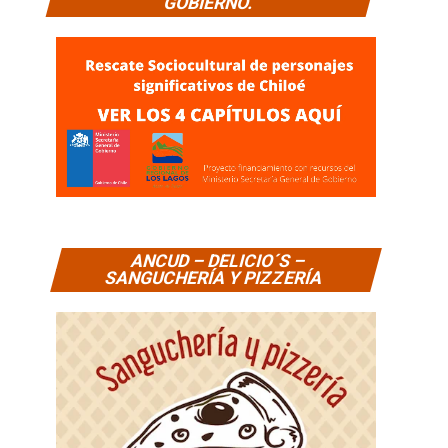
GOBIERNO.
ANCUD – DELICIO´S –
SANGUCHERÍA Y PIZZERÍA