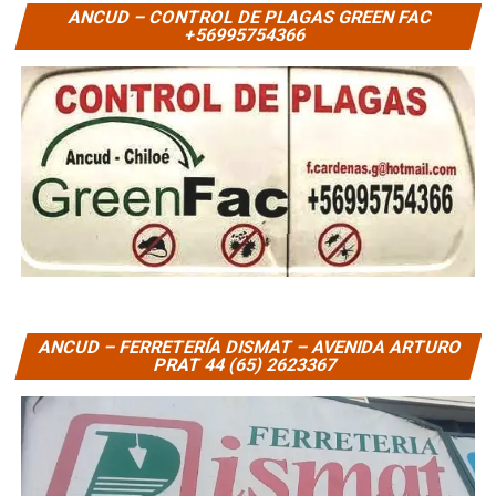
ANCUD – CONTROL DE PLAGAS GREEN FAC
+56995754366
ANCUD – FERRETERÍA DISMAT – AVENIDA ARTURO
PRAT 44 (65) 2623367