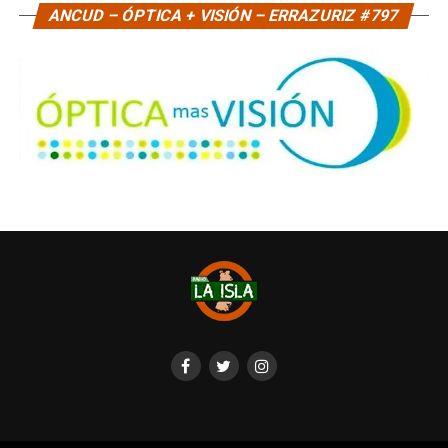
ANCUD – ÓPTICA + VISIÓN – ERRAZURIZ #797