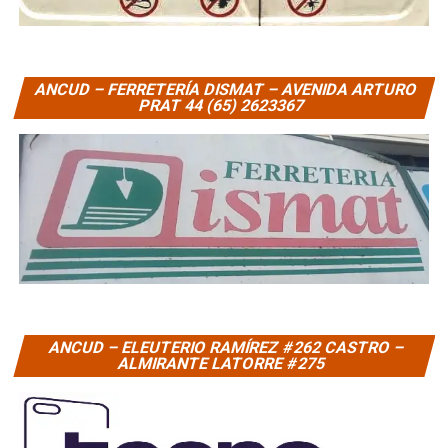
ANCUD – FERRETERÍA DISMAT – AVENIDA ARTURO
PRAT 44 (65) 2623367
ANCUD – ELEUTERIO RAMÍREZ #262 CASTRO –
ALMIRANTE LATORRE #275