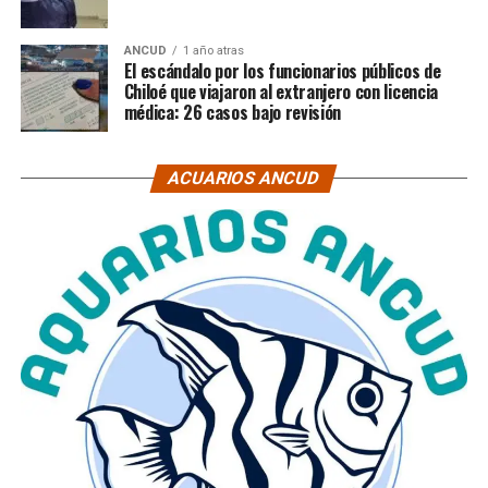
ANCUD
1 año atras
El escándalo por los funcionarios públicos de
Chiloé que viajaron al extranjero con licencia
médica: 26 casos bajo revisión
ACUARIOS ANCUD