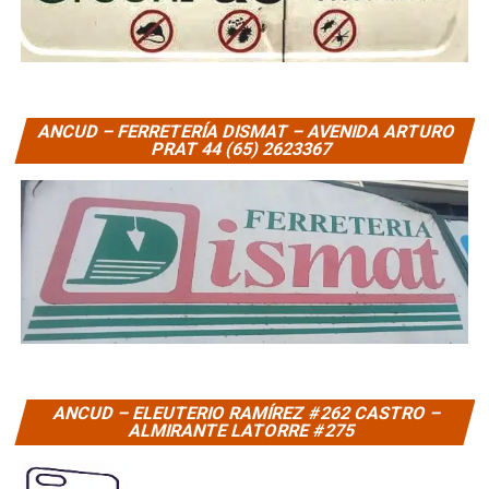
ANCUD – FERRETERÍA DISMAT – AVENIDA ARTURO
PRAT 44 (65) 2623367
ANCUD – ELEUTERIO RAMÍREZ #262 CASTRO –
ALMIRANTE LATORRE #275