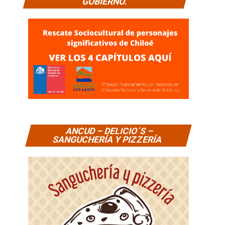
GOBIERNO.
ANCUD – DELICIO´S –
SANGUCHERÍA Y PIZZERÍA