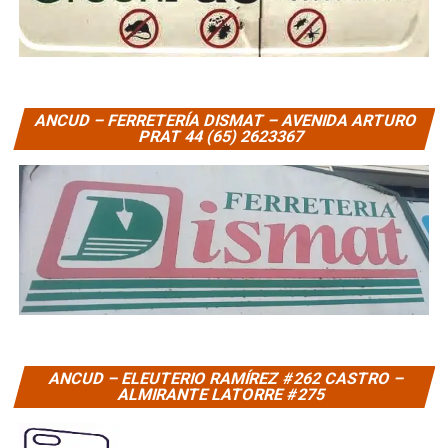
ANCUD – FERRETERÍA DISMAT – AVENIDA ARTURO
PRAT 44 (65) 2623367
ANCUD – ELEUTERIO RAMÍREZ #262 CASTRO –
ALMIRANTE LATORRE #275