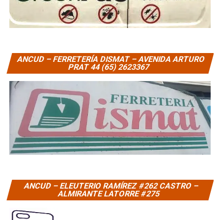
ANCUD – FERRETERÍA DISMAT – AVENIDA ARTURO
PRAT 44 (65) 2623367
ANCUD – ELEUTERIO RAMÍREZ #262 CASTRO –
ALMIRANTE LATORRE #275