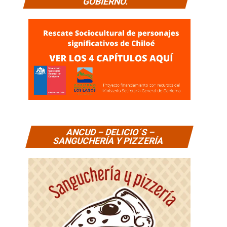
GOBIERNO.
ANCUD – DELICIO´S –
SANGUCHERÍA Y PIZZERÍA