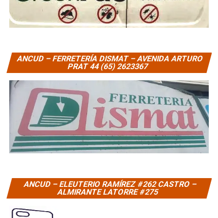
ANCUD – FERRETERÍA DISMAT – AVENIDA ARTURO
PRAT 44 (65) 2623367
ANCUD – ELEUTERIO RAMÍREZ #262 CASTRO –
ALMIRANTE LATORRE #275