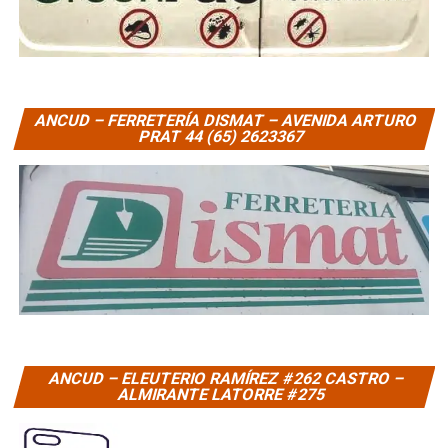
ANCUD – FERRETERÍA DISMAT – AVENIDA ARTURO
PRAT 44 (65) 2623367
ANCUD – ELEUTERIO RAMÍREZ #262 CASTRO –
ALMIRANTE LATORRE #275