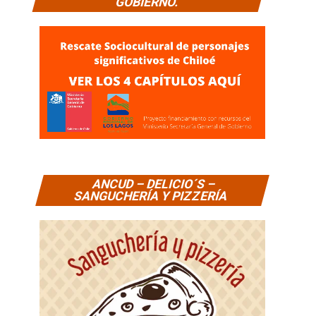
GOBIERNO.
ANCUD – DELICIO´S –
SANGUCHERÍA Y PIZZERÍA