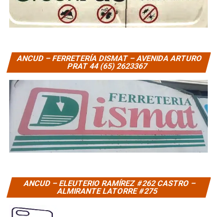
ANCUD – FERRETERÍA DISMAT – AVENIDA ARTURO
PRAT 44 (65) 2623367
ANCUD – ELEUTERIO RAMÍREZ #262 CASTRO –
ALMIRANTE LATORRE #275