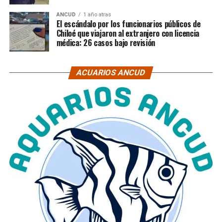
ANCUD
1 año atras
El escándalo por los funcionarios públicos de
Chiloé que viajaron al extranjero con licencia
médica: 26 casos bajo revisión
ACUARIOS ANCUD