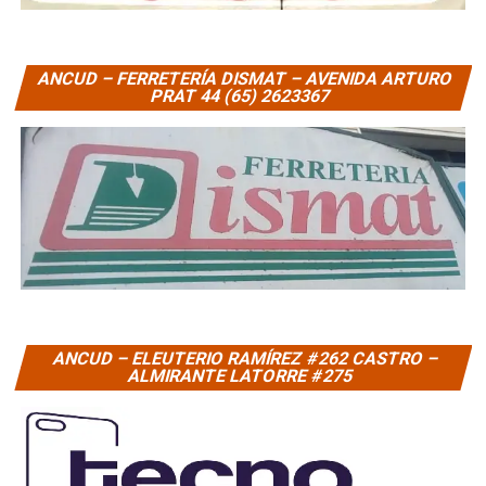
ANCUD – FERRETERÍA DISMAT – AVENIDA ARTURO
PRAT 44 (65) 2623367
ANCUD – ELEUTERIO RAMÍREZ #262 CASTRO –
ALMIRANTE LATORRE #275