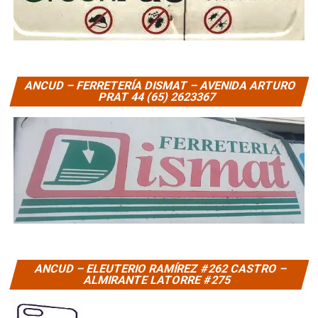
ANCUD – FERRETERÍA DISMAT – AVENIDA ARTURO
PRAT 44 (65) 2623367
ANCUD – ELEUTERIO RAMÍREZ #262 CASTRO –
ALMIRANTE LATORRE #275