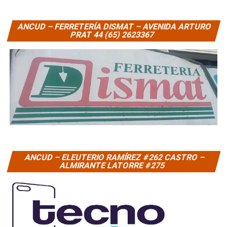
ANCUD – FERRETERÍA DISMAT – AVENIDA ARTURO
PRAT 44 (65) 2623367
ANCUD – ELEUTERIO RAMÍREZ #262 CASTRO –
ALMIRANTE LATORRE #275