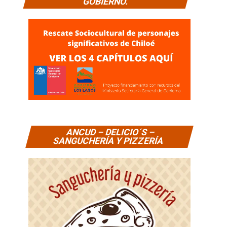
GOBIERNO.
ANCUD – DELICIO´S –
SANGUCHERÍA Y PIZZERÍA