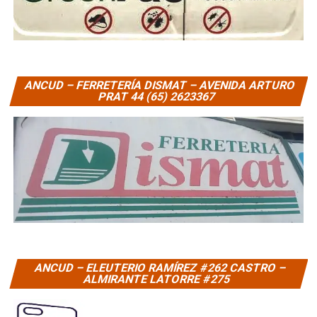
ANCUD – FERRETERÍA DISMAT – AVENIDA ARTURO
PRAT 44 (65) 2623367
ANCUD – ELEUTERIO RAMÍREZ #262 CASTRO –
ALMIRANTE LATORRE #275