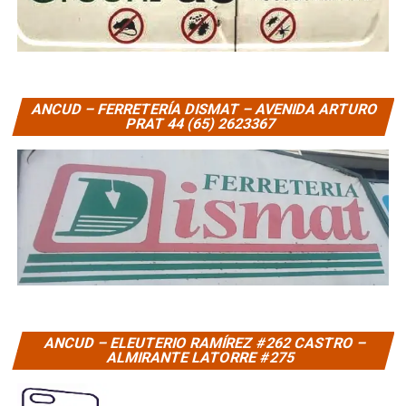
ANCUD – FERRETERÍA DISMAT – AVENIDA ARTURO
PRAT 44 (65) 2623367
ANCUD – ELEUTERIO RAMÍREZ #262 CASTRO –
ALMIRANTE LATORRE #275