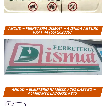
ANCUD – FERRETERÍA DISMAT – AVENIDA ARTURO
PRAT 44 (65) 2623367
ANCUD – ELEUTERIO RAMÍREZ #262 CASTRO –
ALMIRANTE LATORRE #275