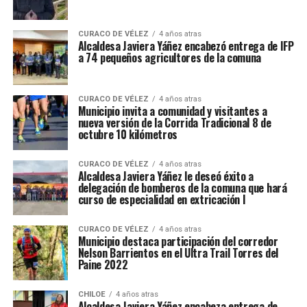
CURACO DE VÉLEZ
4 años atras
Alcaldesa Javiera Yáñez encabezó entrega de IFP
a 74 pequeños agricultores de la comuna
CURACO DE VÉLEZ
4 años atras
Municipio invita a comunidad y visitantes a
nueva versión de la Corrida Tradicional 8 de
octubre 10 kilómetros
CURACO DE VÉLEZ
4 años atras
Alcaldesa Javiera Yáñez le deseó éxito a
delegación de bomberos de la comuna que hará
curso de especialidad en extricación I
CURACO DE VÉLEZ
4 años atras
Municipio destaca participación del corredor
Nelson Barrientos en el Ultra Trail Torres del
Paine 2022
CHILOE
4 años atras
Alcaldesa Javiera Yáñez encabeza entrega de