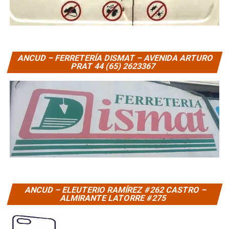
ANCUD – FERRETERÍA DISMAT – AVENIDA ARTURO
PRAT 44 (65) 2623367
ANCUD – ELEUTERIO RAMÍREZ #262 CASTRO –
ALMIRANTE LATORRE #275