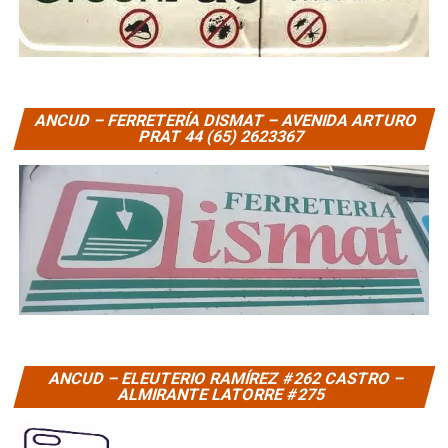
ANCUD – FERRETERÍA DISMAT – AVENIDA ARTURO
PRAT 44 (65) 2623367
ANCUD – ELEUTERIO RAMÍREZ #262 CASTRO –
ALMIRANTE LATORRE #275