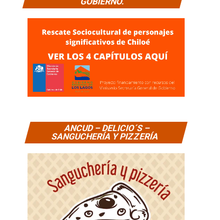
GOBIERNO.
ANCUD – DELICIO´S –
SANGUCHERÍA Y PIZZERÍA