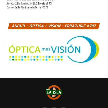
ANCUD – ÓPTICA + VISIÓN – ERRAZURIZ #797