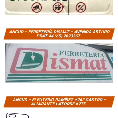
ANCUD – FERRETERÍA DISMAT – AVENIDA ARTURO
PRAT 44 (65) 2623367
ANCUD – ELEUTERIO RAMÍREZ #262 CASTRO –
ALMIRANTE LATORRE #275