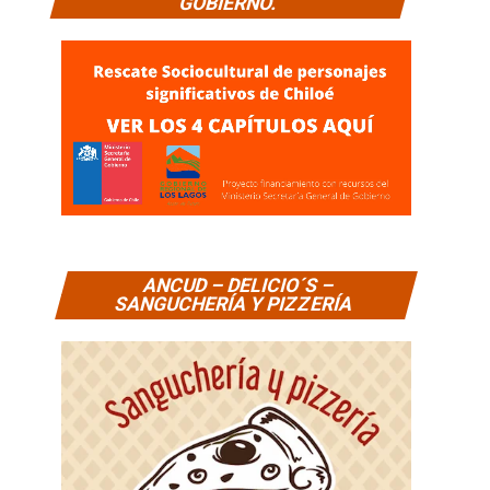
GOBIERNO.
ANCUD – DELICIO´S –
SANGUCHERÍA Y PIZZERÍA