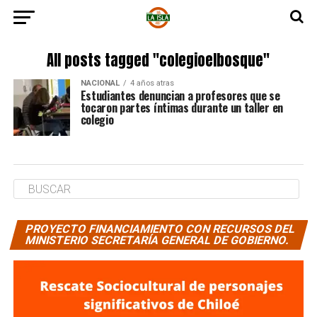
All posts tagged "colegioelbosque"
NACIONAL
4 años atras
Estudiantes denuncian a profesores que se
tocaron partes íntimas durante un taller en
colegio
PROYECTO FINANCIAMIENTO CON RECURSOS DEL
MINISTERIO SECRETARÍA GENERAL DE GOBIERNO.