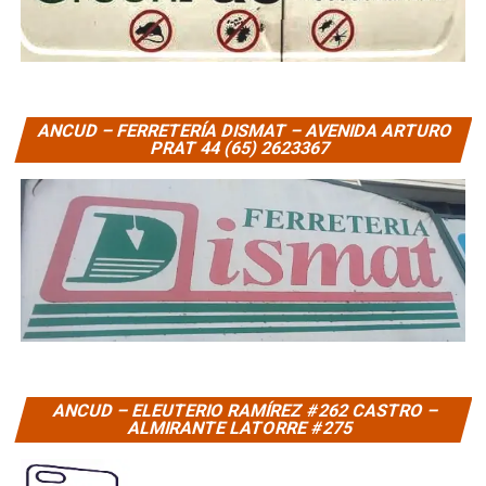
ANCUD – FERRETERÍA DISMAT – AVENIDA ARTURO
PRAT 44 (65) 2623367
ANCUD – ELEUTERIO RAMÍREZ #262 CASTRO –
ALMIRANTE LATORRE #275