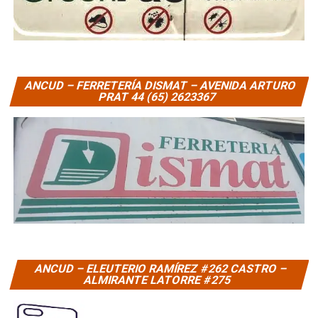
ANCUD – FERRETERÍA DISMAT – AVENIDA ARTURO
PRAT 44 (65) 2623367
ANCUD – ELEUTERIO RAMÍREZ #262 CASTRO –
ALMIRANTE LATORRE #275