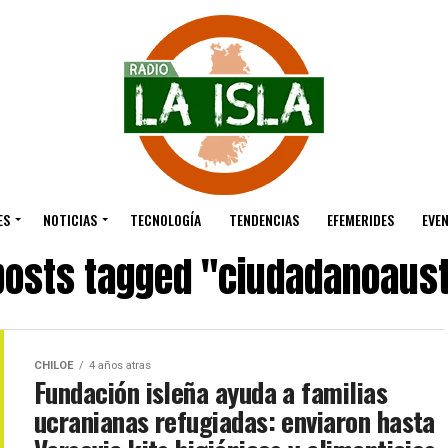
ES
NOTICIAS
TECNOLOGÍA
TENDENCIAS
EFEMERIDES
EVE
 posts tagged "ciudadanoaust
CHILOE
4 años atras
Fundación isleña ayuda a familias
ucranianas refugiadas: enviaron hasta