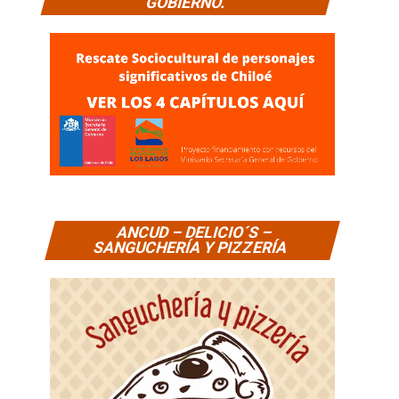
GOBIERNO.
ANCUD – DELICIO´S –
SANGUCHERÍA Y PIZZERÍA