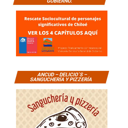
GOBIERNO.
ANCUD – DELICIO´S –
SANGUCHERÍA Y PIZZERÍA