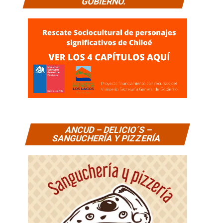
GOBIERNO.
ANCUD – DELICIO´S –
SANGUCHERÍA Y PIZZERÍA