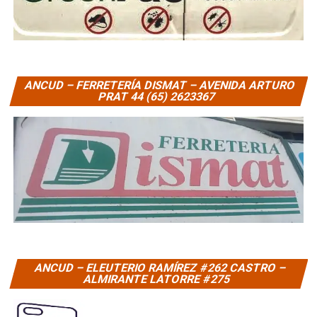
ANCUD – FERRETERÍA DISMAT – AVENIDA ARTURO
PRAT 44 (65) 2623367
ANCUD – ELEUTERIO RAMÍREZ #262 CASTRO –
ALMIRANTE LATORRE #275