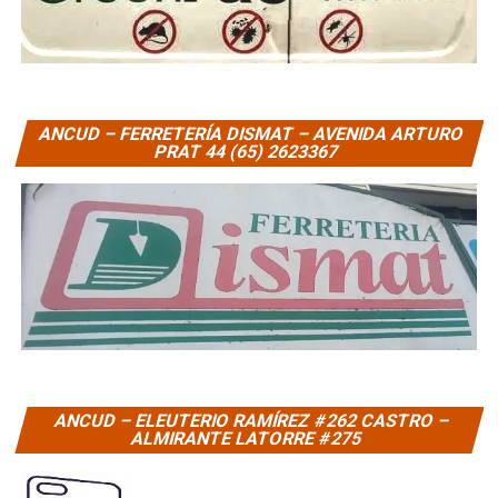
ANCUD – FERRETERÍA DISMAT – AVENIDA ARTURO
PRAT 44 (65) 2623367
ANCUD – ELEUTERIO RAMÍREZ #262 CASTRO –
ALMIRANTE LATORRE #275