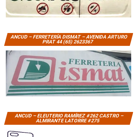
ANCUD – FERRETERÍA DISMAT – AVENIDA ARTURO
PRAT 44 (65) 2623367
ANCUD – ELEUTERIO RAMÍREZ #262 CASTRO –
ALMIRANTE LATORRE #275