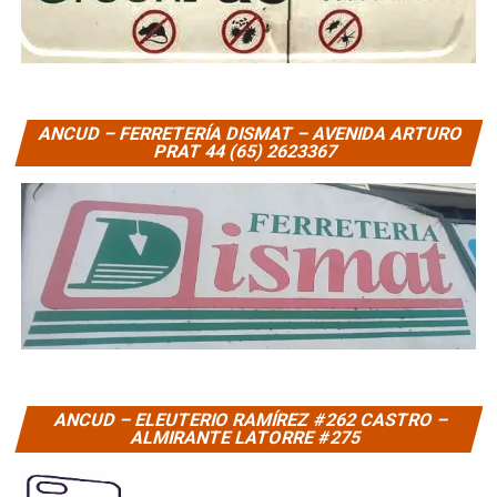
ANCUD – FERRETERÍA DISMAT – AVENIDA ARTURO
PRAT 44 (65) 2623367
ANCUD – ELEUTERIO RAMÍREZ #262 CASTRO –
ALMIRANTE LATORRE #275