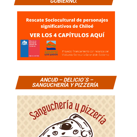
GOBIERNO.
ANCUD – DELICIO´S –
SANGUCHERÍA Y PIZZERÍA