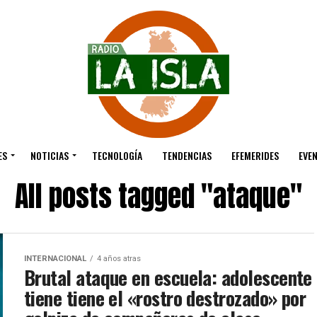
ES
NOTICIAS
TECNOLOGÍA
TENDENCIAS
EFEMERIDES
EVE
All posts tagged "ataque"
INTERNACIONAL
4 años atras
Brutal ataque en escuela: adolescente
tiene tiene el «rostro destrozado» por