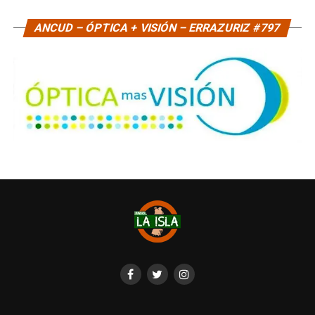
ANCUD – ÓPTICA + VISIÓN – ERRAZURIZ #797