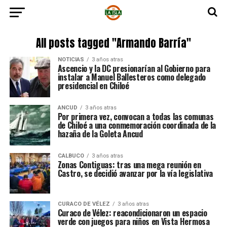
All posts tagged "Armando Barría"
NOTICIAS
3 años atras
Ascencio y la DC presionarían al Gobierno para
instalar a Manuel Ballesteros como delegado
presidencial en Chiloé
ANCUD
3 años atras
Por primera vez, convocan a todas las comunas
de Chiloé a una conmemoración coordinada de la
hazaña de la Goleta Ancud
CALBUCO
3 años atras
Zonas Contiguas: tras una mega reunión en
Castro, se decidió avanzar por la vía legislativa
CURACO DE VÉLEZ
3 años atras
Curaco de Vélez: reacondicionaron un espacio
verde con juegos para niños en Vista Hermosa