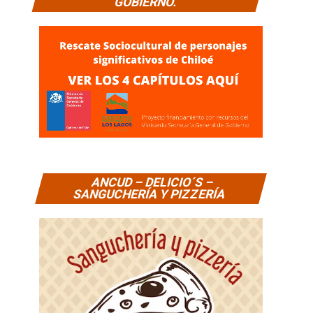
GOBIERNO.
ANCUD – DELICIO´S –
SANGUCHERÍA Y PIZZERÍA