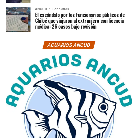
ANCUD
1 año atras
El escándalo por los funcionarios públicos de
Chiloé que viajaron al extranjero con licencia
médica: 26 casos bajo revisión
ACUARIOS ANCUD