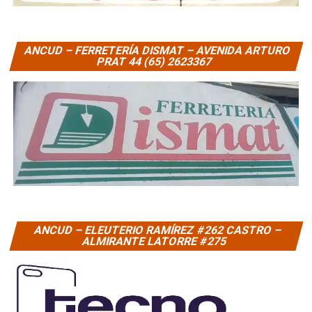
ANCUD – FERRETERÍA DISMAT – AVENIDA ARTURO
PRAT 44 (65) 2623367
ANCUD – ELEUTERIO RAMÍREZ #262 CASTRO –
ALMIRANTE LATORRE #275