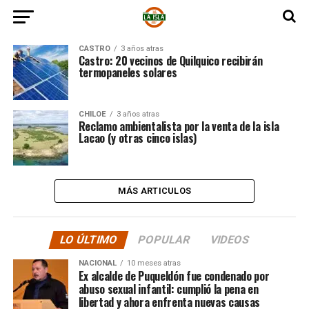
CASTRO
3 años atras
Castro: 20 vecinos de Quilquico recibirán
termopaneles solares
CHILOE
3 años atras
Reclamo ambientalista por la venta de la isla
Lacao (y otras cinco islas)
MÁS ARTICULOS
LO ÚLTIMO
POPULAR
VIDEOS
NACIONAL
10 meses atras
Ex alcalde de Puqueldón fue condenado por
abuso sexual infantil: cumplió la pena en
libertad y ahora enfrenta nuevas causas