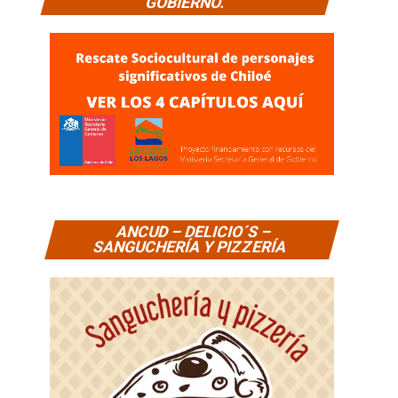
GOBIERNO.
ANCUD – DELICIO´S –
SANGUCHERÍA Y PIZZERÍA