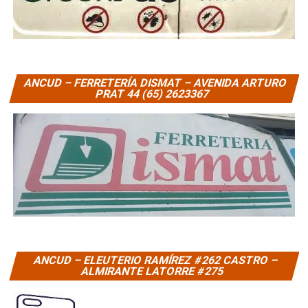
ANCUD – FERRETERÍA DISMAT – AVENIDA ARTURO
PRAT 44 (65) 2623367
ANCUD – ELEUTERIO RAMÍREZ #262 CASTRO –
ALMIRANTE LATORRE #275