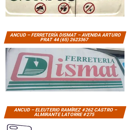
ANCUD – FERRETERÍA DISMAT – AVENIDA ARTURO
PRAT 44 (65) 2623367
ANCUD – ELEUTERIO RAMÍREZ #262 CASTRO –
ALMIRANTE LATORRE #275