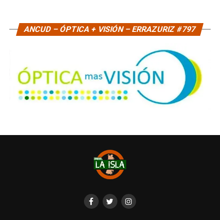
ANCUD – ÓPTICA + VISIÓN – ERRAZURIZ #797