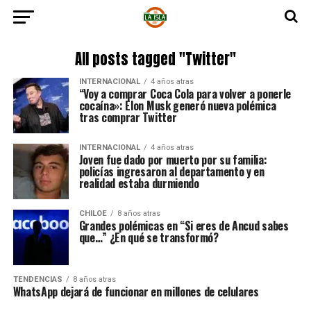
All posts tagged "Twitter"
INTERNACIONAL
4 años atras
“Voy a comprar Coca Cola para volver a ponerle
cocaína»: Elon Musk generó nueva polémica
tras comprar Twitter
INTERNACIONAL
4 años atras
Joven fue dado por muerto por su familia:
policías ingresaron al departamento y en
realidad estaba durmiendo
CHILOE
8 años atras
Grandes polémicas en “Si eres de Ancud sabes
que…” ¿En qué se transformó?
TENDENCIAS
8 años atras
WhatsApp dejará de funcionar en millones de celulares